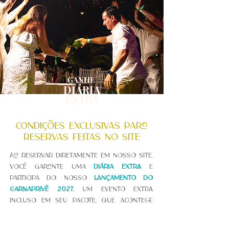
GANHE
DIÁRIA
EXTRA
CONDIÇÕES ExclusivAS para
reservas feitas no site
Ao reservar diretamente em nosso site,
vocÊ garante UMA
DIÁRIA EXTRA
E
PARTICIPA DO NOSSO
LANÇAMENTO DO
CARNAPRIVÊ 2027
, UM EVENTO EXTRA
INCLUSO EM SEU PACOTE, QUE ACONTECE
NO DIA 02 DE JANEIRO NO CLUBE DO
HOTEL. TUDO para que sua PRIMEIRA