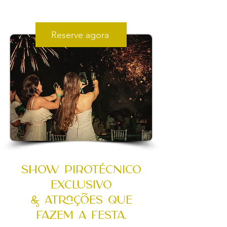
Reserve agora
Show PirotÉcnico
Exclusivo
& AtraÇÕes que
fazem a festa.