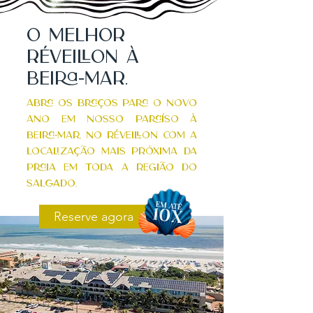
O Melhor
RÉveillon À
Beira-Mar.
Abra os braÇos para o novo
ano em nosso paraÍso À
beira-mar, nO RÉVEILLON COM a
localizaÇÃo mais prÓxima da
praia em toda a regiÃo DO
SALGADO.
Reserve agora