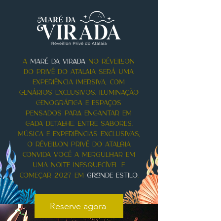
A
MARÉ DA VIRADA
NO RÉVEILLON
DO PRIVÊ DO ATALAIA SERÁ UMA
EXPERIÊNCIA IMERSIVA, COM
CENÁRIOS EXCLUSIVOS, ILUMINAÇÃO
CENOGRÁFICA E ESPAÇOS
PENSADOS PARA ENCANTAR EM
CADA DETALHE. Entre sabores,
mÚsica e experiÊncias exclusivas,
o RÉveillon PrivÊ do Atalaia
convida vocÊ a mergulhar em
uma noite inesquecÍvel e
comeÇAr 2027 em
grande estilo
.
Reserve agora