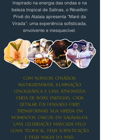
Inspirado na energia das ondas e na
beleza tropical de Salinas, o Réveillon
Privê do Atalaia apresenta “Maré da
Virada”: uma experiência sofisticada,
envolvente e inesquecível.
Com NOSSOS cenÁrios
instagramÁveis, iluminaÇÃo
cenogrÁfica e uma atmosferA
cheia de boas energias, cada
detalhe foi pensado para
transformar sua virada em
momentos Únicos EM SALINAS-PA.
Uma celebrAÇÃO marcada pelo
clima tropical, pela sofisticaÇÃo
e pela magia do mar.