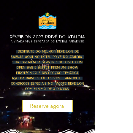
RÉVEILLON 2027 PrivÊ do Atalaia.
A VIRADA MAIS ESPERADA DO LITORAL PARAENSE.
Desfrute do melhor RÉveillon de
Salinas aqui no Hotel PrivÊ do Atalaia.
sua experiÊncia serÁ inesquecÍvel Com
Open Bar e BUFFET Premium, show
pirotÉcnico e decoraÇÃo temÁtica.
Receba brindes exclusivos e aproveite
condiÇÕes especiais no pacote RÉveillon
com mÍnimo de 3 diÁrias.
Reserve agora