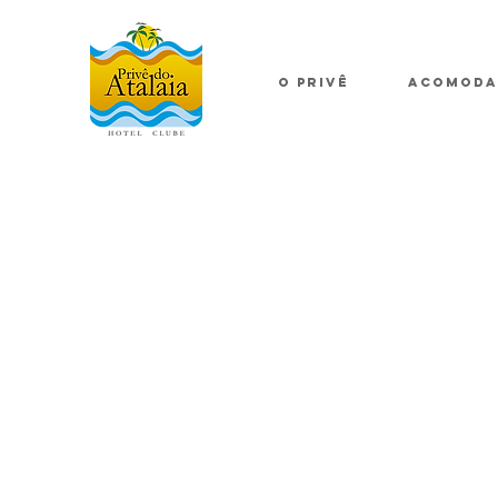
O PRIVÊ
ACOMODA
PACOTES
ESPECIAIS
PARA SEU
EVENTO
Realize seu evento com toda a estrutura
do Privê do Atalaia, um hotel pronto para
receber de
pequenos a grandes grupos.