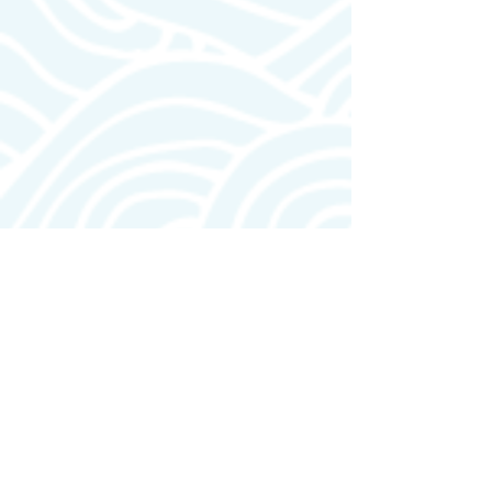
HOTEL PRIVÊ DO ATALAIA
Recepção Hotel:
Atendimento 24h
(91) 98495-4244
Estrada do Atalaia,
68721-000
Salinópolis - PA